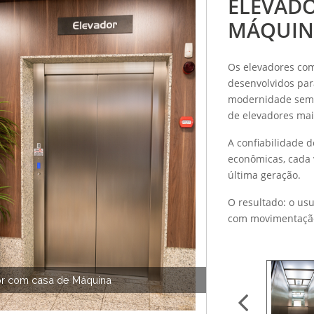
ELEVAD
MÁQUIN
Os elevadores co
desenvolvidos par
modernidade sem 
de elevadores ma
A confiabilidade 
econômicas, cada 
última geração.
O resultado: o us
com movimentação
r com casa de Máquina