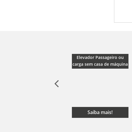
Elevador hidráulico de
Elevador Passageiro ou
passageiro ou carga
carga sem casa de máquina
Saiba mais!
Saiba mais!