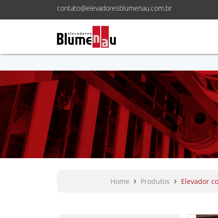
contato@elevadoresblumenau.com.br
Home
Produtos
Elevador c