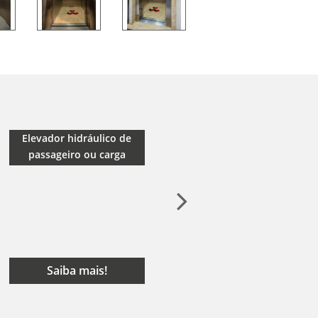
Elevador hidráulico de
Elevador Passageiro ou
passageiro ou carga
carga sem casa de máquina
Saiba mais!
Saiba mais!